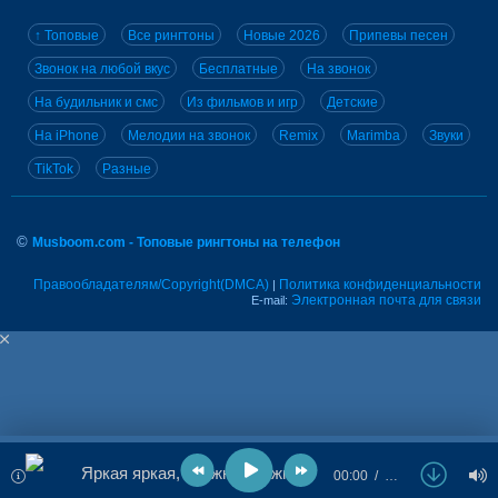
↑ Топовые
Все рингтоны
Новые 2026
Припевы песен
Звонок на любой вкус
Бесплатные
На звонок
На будильник и смс
Из фильмов и игр
Детские
На iPhone
Мелодии на звонок
Remix
Marimba
Звуки
TikTok
Разные
©
Musboom.com - Топовые рингтоны на телефон
Правообладателям/Copyright(DMCA)
Политика конфиденциальности
|
Электронная почта для связи
E-mail:
Яркая яркая, снежная нежная
00:00
…