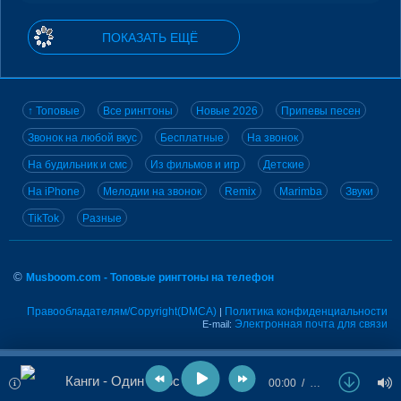
ПОКАЗАТЬ ЕЩЁ
↑ Топовые
Все рингтоны
Новые 2026
Припевы песен
Звонок на любой вкус
Бесплатные
На звонок
На будильник и смс
Из фильмов и игр
Детские
На iPhone
Мелодии на звонок
Remix
Marimba
Звуки
TikTok
Разные
©
Musboom.com - Топовые рингтоны на телефон
Правообладателям/Copyright(DMCA)
Политика конфиденциальности
|
Электронная почта для связи
E-mail:
Канги - Один плюс один
00:00
…