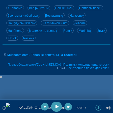
↑ Топовые
Все рингтоны
Новые 2026
Припевы песен
Звонок на любой вкус
Бесплатные
На звонок
На будильник и смс
Из фильмов и игр
Детские
На iPhone
Мелодии на звонок
Remix
Marimba
Звуки
TikTok
Разные
©
Musboom.com - Топовые рингтоны на телефон
Правообладателям/Copyright(DMCA)
Политика конфиденциальности
|
Электронная почта для связи
E-mail:
KALUSH Orchestra - Stefania
00:00
…