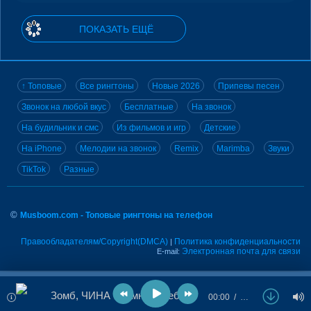
ПОКАЗАТЬ ЕЩЁ
↑ Топовые
Все рингтоны
Новые 2026
Припевы песен
Звонок на любой вкус
Бесплатные
На звонок
На будильник и смс
Из фильмов и игр
Детские
На iPhone
Мелодии на звонок
Remix
Marimba
Звуки
TikTok
Разные
©
Musboom.com - Топовые рингтоны на телефон
Правообладателям/Copyright(DMCA)
Политика конфиденциальности
|
Электронная почта для связи
E-mail:
Зомб, ЧИНА - Камни с Неба
00:00
…