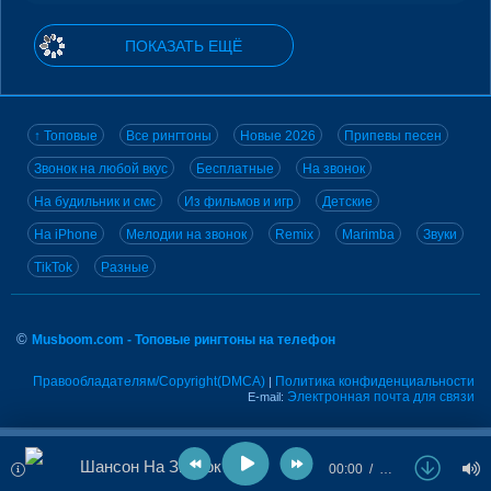
ПОКАЗАТЬ ЕЩЁ
↑ Топовые
Все рингтоны
Новые 2026
Припевы песен
Звонок на любой вкус
Бесплатные
На звонок
На будильник и смс
Из фильмов и игр
Детские
На iPhone
Мелодии на звонок
Remix
Marimba
Звуки
TikTok
Разные
©
Musboom.com - Топовые рингтоны на телефон
Правообладателям/Copyright(DMCA)
Политика конфиденциальности
|
Электронная почта для связи
E-mail:
Шансон На Звонок
00:00
…