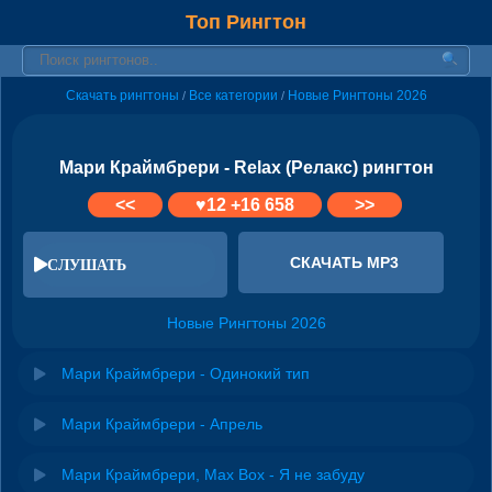
Топ Рингтон
Скачать рингтоны
Все категории
Новые Рингтоны 2026
/
/
Мари Краймбрери - Relax (Релакс) рингтон
<<
♥
12
+16 658
>>
СКАЧАТЬ MP3
СЛУШАТЬ
Новые Рингтоны 2026
Мари Краймбрери - Одинокий тип
Мари Краймбрери - Апрель
Мари Краймбрери, Max Box - Я не забуду