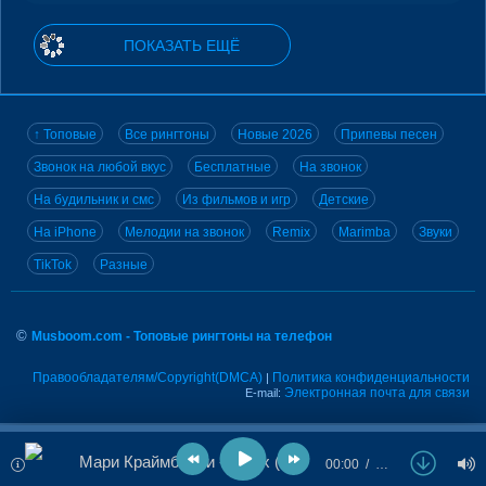
ПОКАЗАТЬ ЕЩЁ
↑ Топовые
Все рингтоны
Новые 2026
Припевы песен
Звонок на любой вкус
Бесплатные
На звонок
На будильник и смс
Из фильмов и игр
Детские
На iPhone
Мелодии на звонок
Remix
Marimba
Звуки
TikTok
Разные
©
Musboom.com - Топовые рингтоны на телефон
Правообладателям/Copyright(DMCA)
Политика конфиденциальности
|
Электронная почта для связи
E-mail:
Мари Краймбрери - Relax (Релакс)
00:00
…