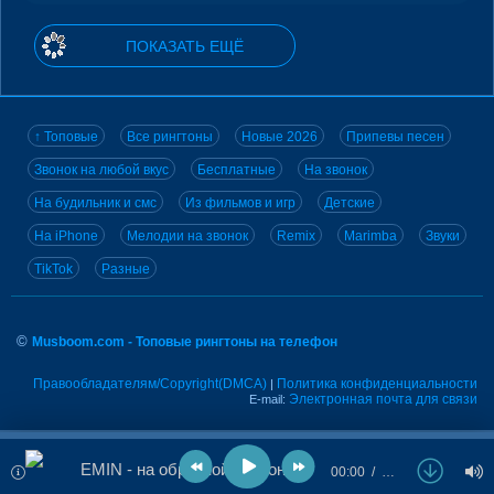
ПОКАЗАТЬ ЕЩЁ
↑ Топовые
Все рингтоны
Новые 2026
Припевы песен
Звонок на любой вкус
Бесплатные
На звонок
На будильник и смс
Из фильмов и игр
Детские
На iPhone
Мелодии на звонок
Remix
Marimba
Звуки
TikTok
Разные
©
Musboom.com - Топовые рингтоны на телефон
Правообладателям/Copyright(DMCA)
Политика конфиденциальности
|
Электронная почта для связи
E-mail:
EMIN - на обратной стороне
00:00
…