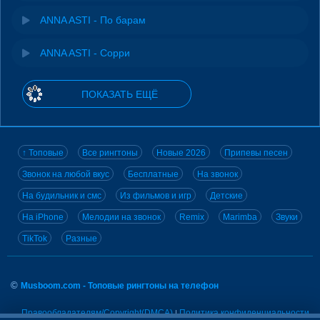
ANNA ASTI - По барам
ANNA ASTI - Сорри
ПОКАЗАТЬ ЕЩЁ
↑ Топовые
Все рингтоны
Новые 2026
Припевы песен
Звонок на любой вкус
Бесплатные
На звонок
На будильник и смс
Из фильмов и игр
Детские
На iPhone
Мелодии на звонок
Remix
Marimba
Звуки
TikTok
Разные
©
Musboom.com - Топовые рингтоны на телефон
Правообладателям/Copyright(DMCA)
Политика конфиденциальности
|