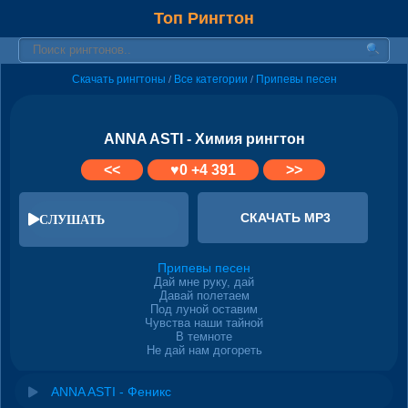
Топ Рингтон
Скачать рингтоны
Все категории
Припевы песен
/
/
ANNA ASTI - Химия рингтон
<<
♥
0
+4 391
>>
СКАЧАТЬ MP3
СЛУШАТЬ
Припевы песен
Дай мне руку, дай
Давай полетаем
Под луной оставим
Чувства наши тайной
В темноте
Не дай нам догореть
ANNA ASTI - Феникс