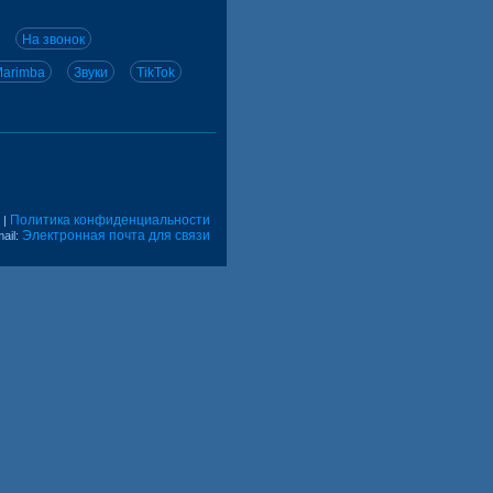
На звонок
arimba
Звуки
TikTok
Политика конфиденциальности
|
Электронная почта для связи
ail: