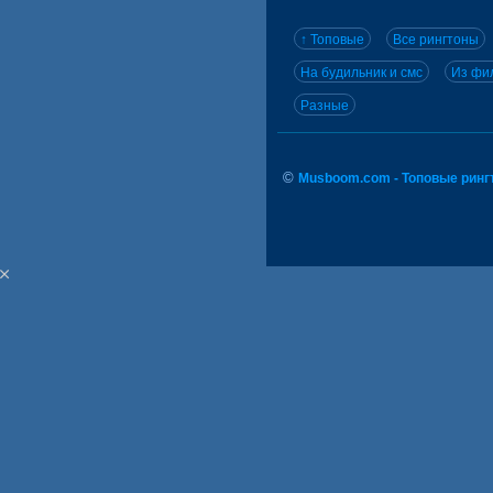
↑ Топовые
Все рингтоны
На будильник и смс
Из фил
Разные
©
Musboom.com - Топовые ринг