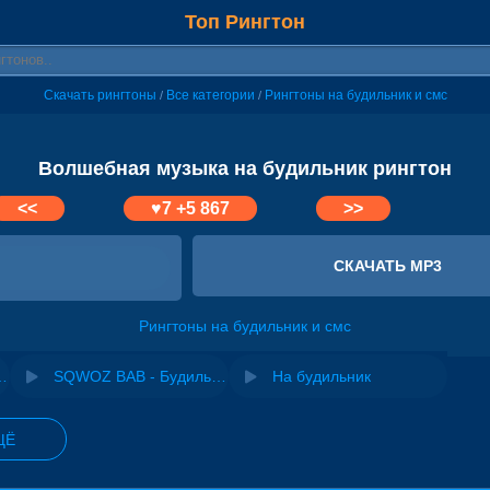
Топ Рингтон
Скачать рингтоны
Все категории
Рингтоны на будильник и смс
/
/
Волшебная музыка на будильник рингтон
<<
♥
7
+5 867
>>
СКАЧАТЬ MP3
Рингтоны на будильник и смс
я YouTube, Instagram, TikTok
SQWOZ BAB - Будильник
На будильник
ЩЁ