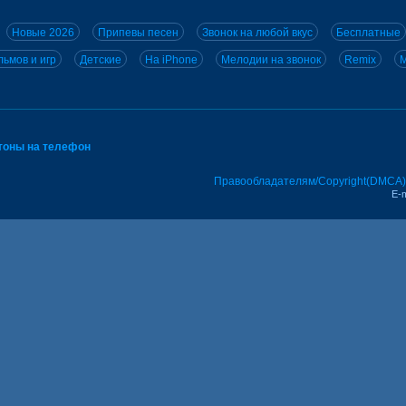
Новые 2026
Припевы песен
Звонок на любой вкус
Бесплатные
ьмов и игр
Детские
На iPhone
Мелодии на звонок
Remix
M
тоны на телефон
Правообладателям/Copyright(DMCA)
E-m