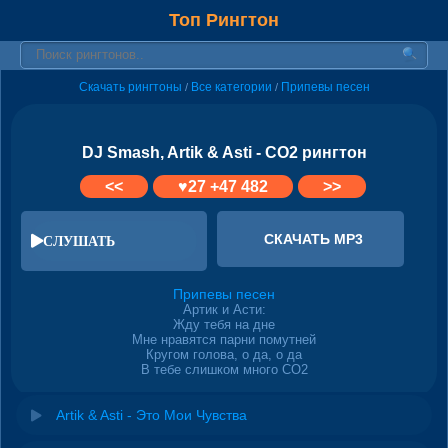
Топ Рингтон
Скачать рингтоны
Все категории
Припевы песен
/
/
DJ Smash, Artik & Asti - CO2 рингтон
<<
♥
27
+47 482
>>
СКАЧАТЬ MP3
СЛУШАТЬ
Припевы песен
Артик и Асти:
Жду тебя на дне
Мне нравятся парни помутней
Кругом голова, о да, о да
В тебе слишком много CO2
Artik & Asti - Это Мои Чувства