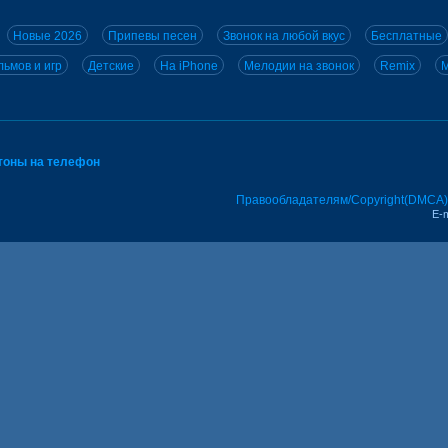
Новые 2026
Припевы песен
Звонок на любой вкус
Бесплатные
ьмов и игр
Детские
На iPhone
Мелодии на звонок
Remix
M
тоны на телефон
Правообладателям/Copyright(DMCA)
E-m