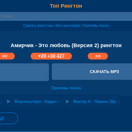
Топ Рингтон
Скачать рингтоны
Все категории
Припевы песен
/
/
Амирчик - Это любовь (Версия 2) рингтон
<<
♥
20
+30 427
>>
СКАЧАТЬ MP3
Припевы песен
Это любовь самообман
Моргенштерн - Кадиллак (Версия 2)
Вектор А - Лирика (Версия 2)
ЩЁ