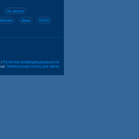
На звонок
arimba
Звуки
TikTok
Политика конфиденциальности
|
Электронная почта для связи
ail: