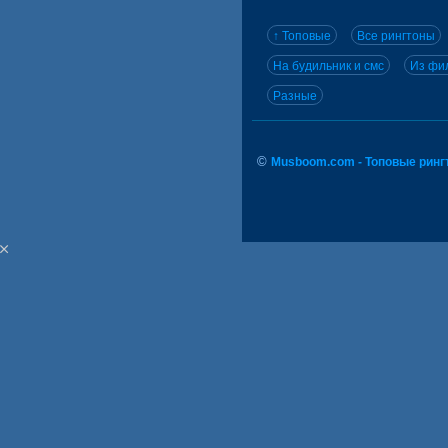
↑ Топовые
Все рингтоны
На будильник и смс
Из фил
Разные
©
Musboom.com - Топовые ринг