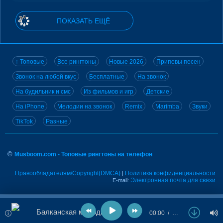
ПОКАЗАТЬ ЕЩЁ
↑ Топовые
Все рингтоны
Новые 2026
Припевы песен
Звонок на любой вкус
Бесплатные
На звонок
На будильник и смс
Из фильмов и игр
Детские
На iPhone
Мелодии на звонок
Remix
Marimba
Звуки
TikTok
Разные
©
Musboom.com - Топовые рингтоны на телефон
Правообладателям/Copyright(DMCA)
Политика конфиденциальности
|
Электронная почта для связи
E-mail:
Балканская мелодия
00:00
…