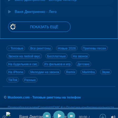
Ваня Дмитриенко - Лего
ПОКАЗАТЬ ЕЩЁ
↑ Топовые
Все рингтоны
Новые 2026
Припевы песен
Звонок на любой вкус
Бесплатные
На звонок
На будильник и смс
Из фильмов и игр
Детские
На iPhone
Мелодии на звонок
Remix
Marimba
Звуки
TikTok
Разные
©
Musboom.com - Топовые рингтоны на телефон
Правообладателям/Copyright(DMCA)
Политика конфиденциальности
|
Электронная почта для связи
E-mail:
Ваня Дмитриенко - Другое Дело
00:00
…