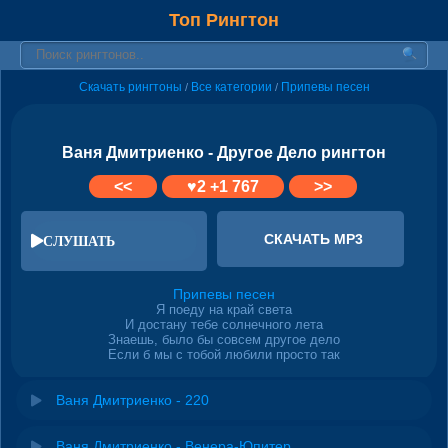
Топ Рингтон
Скачать рингтоны
Все категории
Припевы песен
/
/
Ваня Дмитриенко - Другое Дело рингтон
<<
♥
2
+1 767
>>
СКАЧАТЬ MP3
СЛУШАТЬ
Припевы песен
Я поеду на край света
И достану тебе солнечного лета
Знаешь, было бы совсем другое дело
Если б мы с тобой любили просто так
Ваня Дмитриенко - 220
Ваня Дмитриенко - Венера-Юпитер