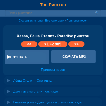
Топ Рингтон
Скачать рингтоны
Все категории
Припевы песен
/
/
Xassa, Лёша Стелит - Paradise рингтон
<<
♥
1
+2 985
>>
СКАЧАТЬ MP3
СЛУШАТЬ
Припевы песен
Лёша Стелит - Она одна
Дым туманы стелит как надо
Главная роль - Дым туманы стелит как надо