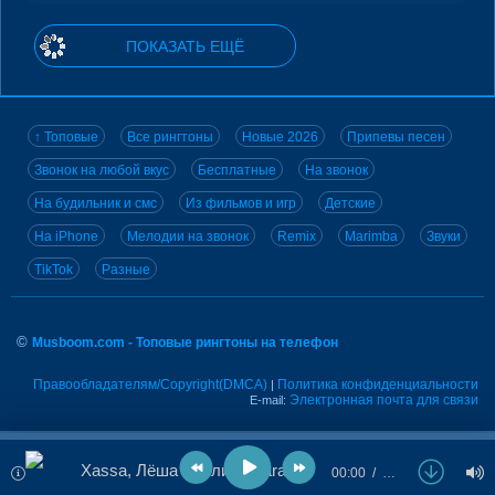
ПОКАЗАТЬ ЕЩЁ
↑ Топовые
Все рингтоны
Новые 2026
Припевы песен
Звонок на любой вкус
Бесплатные
На звонок
На будильник и смс
Из фильмов и игр
Детские
На iPhone
Мелодии на звонок
Remix
Marimba
Звуки
TikTok
Разные
©
Musboom.com - Топовые рингтоны на телефон
Правообладателям/Copyright(DMCA)
Политика конфиденциальности
|
Электронная почта для связи
E-mail:
Xassa, Лёша Стелит - Paradise
00:00
…