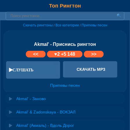
Топ Рингтон
Скачать рингтоны
Все категории
Припевы песен
/
/
Akmal' - Приснись рингтон
<<
♥
2
+5 148
>>
СКАЧАТЬ MP3
СЛУШАТЬ
Припевы песен
Akmal' - Заново
Akmal' & Zadonskaya - ВОКЗАЛ
Akmal' (Акмаль) - Вдоль Дорог