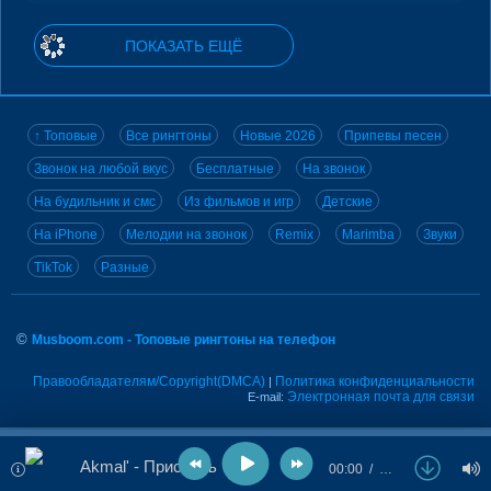
ПОКАЗАТЬ ЕЩЁ
↑ Топовые
Все рингтоны
Новые 2026
Припевы песен
Звонок на любой вкус
Бесплатные
На звонок
На будильник и смс
Из фильмов и игр
Детские
На iPhone
Мелодии на звонок
Remix
Marimba
Звуки
TikTok
Разные
©
Musboom.com - Топовые рингтоны на телефон
Правообладателям/Copyright(DMCA)
Политика конфиденциальности
|
Электронная почта для связи
E-mail:
Akmal' - Приснись
00:00
…