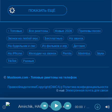
ПОКАЗАТЬ ЕЩЁ
↑ Топовые
Все рингтоны
Новые 2026
Припевы песен
Звонок на любой вкус
Бесплатные
На звонок
На будильник и смс
Из фильмов и игр
Детские
На iPhone
Мелодии на звонок
Remix
Marimba
Звуки
TikTok
Разные
©
Musboom.com - Топовые рингтоны на телефон
Правообладателям/Copyright(DMCA)
Политика конфиденциальности
|
Электронная почта для связи
E-mail:
Amirchik, HARU - Чистый кайф
00:00
…