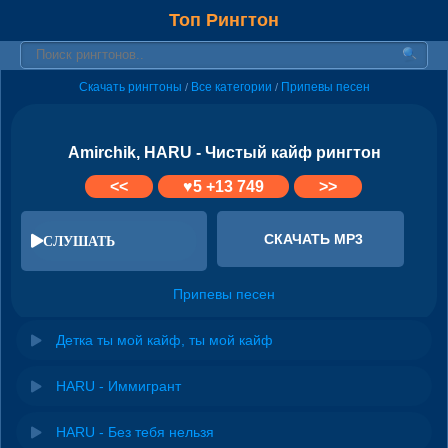
Топ Рингтон
Скачать рингтоны
Все категории
Припевы песен
/
/
Amirchik, HARU - Чистый кайф рингтон
<<
♥
5
+13 749
>>
СКАЧАТЬ MP3
СЛУШАТЬ
Припевы песен
Детка ты мой кайф, ты мой кайф
HARU - Иммигрант
HARU - Без тебя нельзя