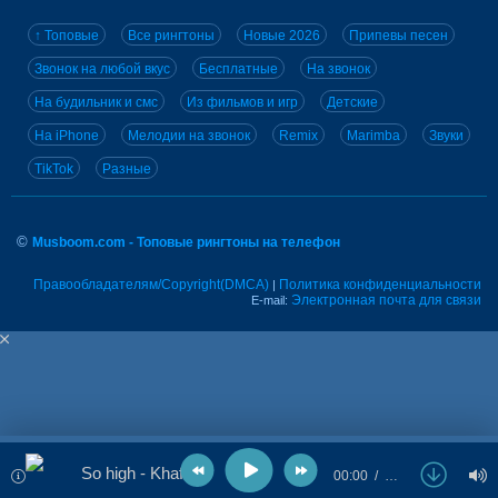
↑ Топовые
Все рингтоны
Новые 2026
Припевы песен
Звонок на любой вкус
Бесплатные
На звонок
На будильник и смс
Из фильмов и игр
Детские
На iPhone
Мелодии на звонок
Remix
Marimba
Звуки
TikTok
Разные
©
Musboom.com - Топовые рингтоны на телефон
Правообладателям/Copyright(DMCA)
Политика конфиденциальности
|
Электронная почта для связи
E-mail:
So high - Khaffis
00:00
…