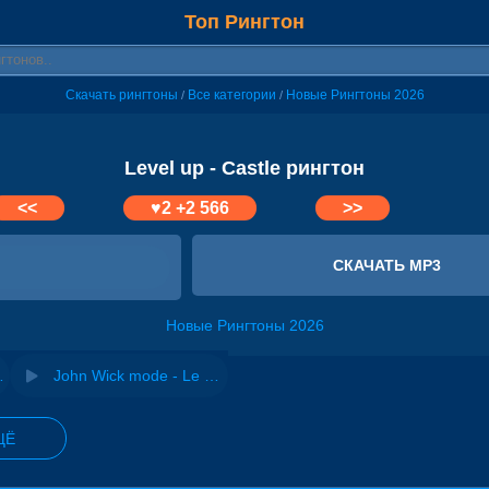
Топ Рингтон
Скачать рингтоны
Все категории
Новые Рингтоны 2026
/
/
Level up - Castle рингтон
<<
♥
2
+2 566
>>
СКАЧАТЬ MP3
Новые Рингтоны 2026
 & Mitch DB
John Wick mode - Le Castle Vania
ЩЁ