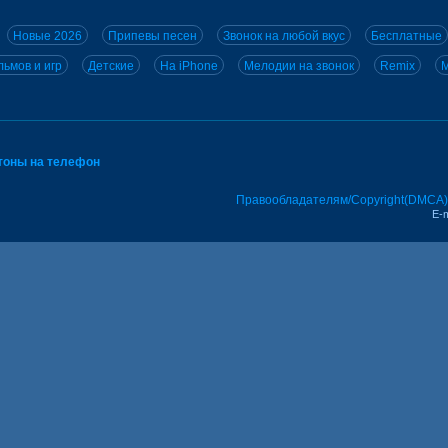
Новые 2026
Припевы песен
Звонок на любой вкус
Бесплатные
ьмов и игр
Детские
На iPhone
Мелодии на звонок
Remix
M
тоны на телефон
Правообладателям/Copyright(DMCA)
E-m