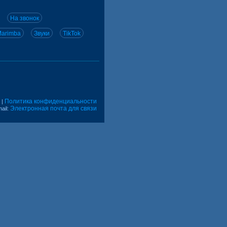
На звонок
arimba
Звуки
TikTok
Политика конфиденциальности
|
Электронная почта для связи
ail: