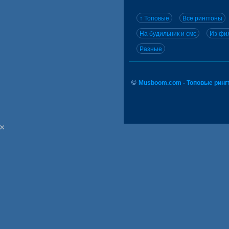
↑ Топовые
Все рингтоны
На будильник и смс
Из фил
Разные
©
Musboom.com - Топовые ринг