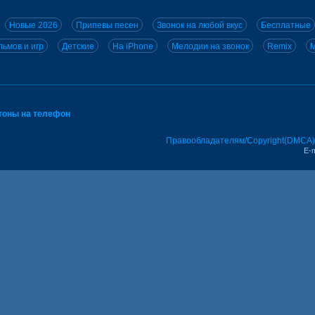
Новые 2026
Припевы песен
Звонок на любой вкус
Бесплатные
ьмов и игр
Детские
На iPhone
Мелодии на звонок
Remix
M
тоны на телефон
Правообладателям/Copyright(DMCA)
E-m