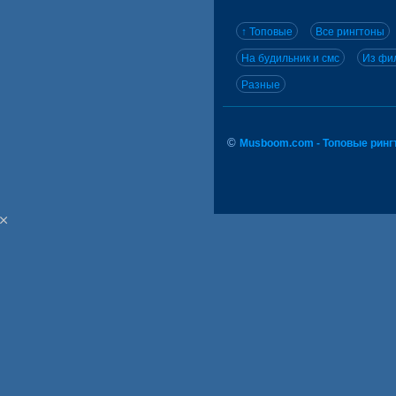
↑ Топовые
Все рингтоны
На будильник и смс
Из фил
Разные
©
Musboom.com - Топовые ринг