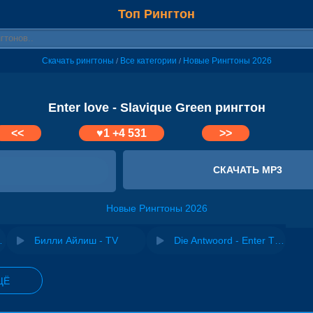
Топ Рингтон
Скачать рингтоны
Все категории
Новые Рингтоны 2026
/
/
Enter love - Slavique Green рингтон
<<
♥
1
+4 531
>>
СКАЧАТЬ MP3
Новые Рингтоны 2026
е love love
Билли Айлиш - TV
Die Antwoord - Enter The Ninja ( Музыка из фильма Робот по имени Чаппи)
ЩЁ