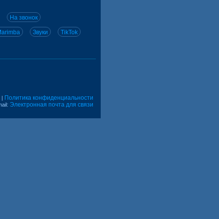
На звонок
arimba
Звуки
TikTok
Политика конфиденциальности
|
Электронная почта для связи
ail: