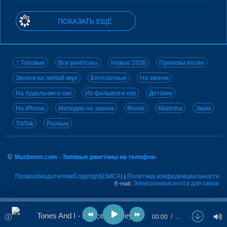
ПОКАЗАТЬ ЕЩЁ
↑ Топовые
Все рингтоны
Новые 2026
Припевы песен
Звонок на любой вкус
Бесплатные
На звонок
На будильник и смс
Из фильмов и игр
Детские
На iPhone
Мелодии на звонок
Remix
Marimba
Звуки
TikTok
Разные
©
Musboom.com - Топовые рингтоны на телефон
Правообладателям/Copyright(DMCA)
Политика конфиденциальности
|
Электронная почта для связи
E-mail:
Tones And I - Dance Monkey (Marimba)
00:00
…