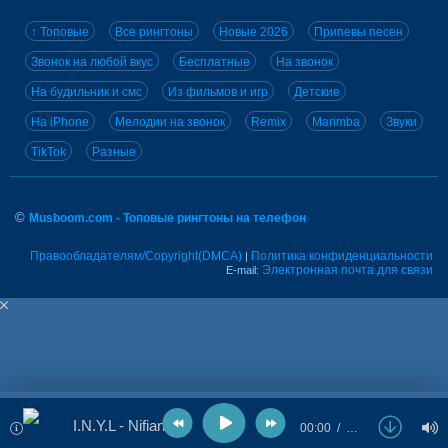
↑ Топовые
Все рингтоны
Новые 2026
Припевы песен
Звонок на любой вкус
Бесплатные
На звонок
На будильник и смс
Из фильмов и игр
Детские
На iPhone
Мелодии на звонок
Remix
Marimba
Звуки
TikTok
Разные
©
Musboom.com - Топовые рингтоны на телефон
Правообладателям/Copyright(DMCA)
Политика конфиденциальности
|
Электронная почта для связи
E-mail:
I.N.Y.L - Nifiant
00:00
…