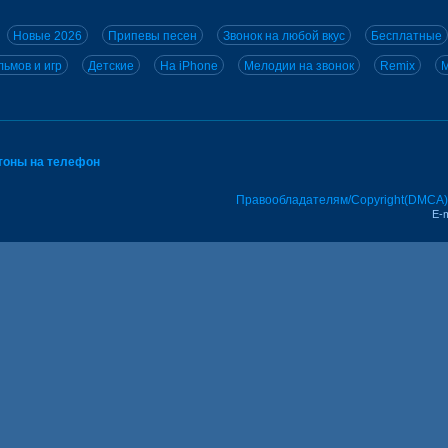
Новые 2026
Припевы песен
Звонок на любой вкус
Бесплатные
ьмов и игр
Детские
На iPhone
Мелодии на звонок
Remix
M
тоны на телефон
Правообладателям/Copyright(DMCA)
E-m