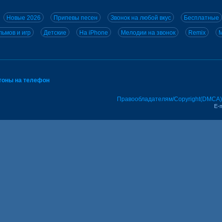
Новые 2026
Припевы песен
Звонок на любой вкус
Бесплатные
ьмов и игр
Детские
На iPhone
Мелодии на звонок
Remix
M
тоны на телефон
Правообладателям/Copyright(DMCA)
E-m