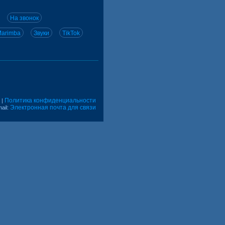
На звонок
arimba
Звуки
TikTok
Политика конфиденциальности
|
Электронная почта для связи
ail: