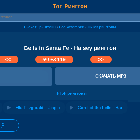
Топ Рингтон
Скачать рингтоны
Все категории
TikTok рингтоны
/
/
Bells in Santa Fe - Halsey рингтон
<<
♥
0
+3 119
>>
СКАЧАТЬ MP3
TikTok рингтоны
Away
Ella Fitzgerald – Jingle Bells
Carol of the bells - Harddope feat. Subica & Medusa
ЩЁ