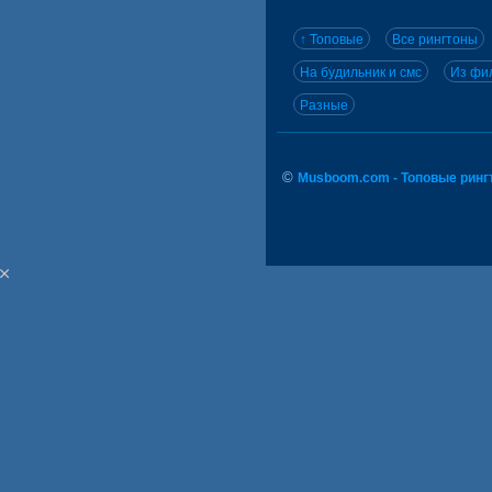
↑ Топовые
Все рингтоны
На будильник и смс
Из фил
Разные
©
Musboom.com - Топовые ринг