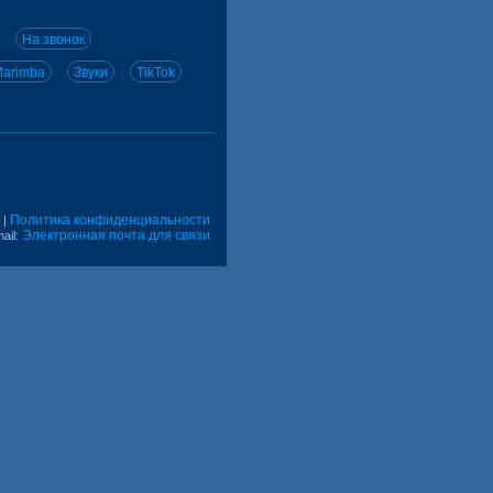
На звонок
arimba
Звуки
TikTok
Политика конфиденциальности
|
Электронная почта для связи
ail: