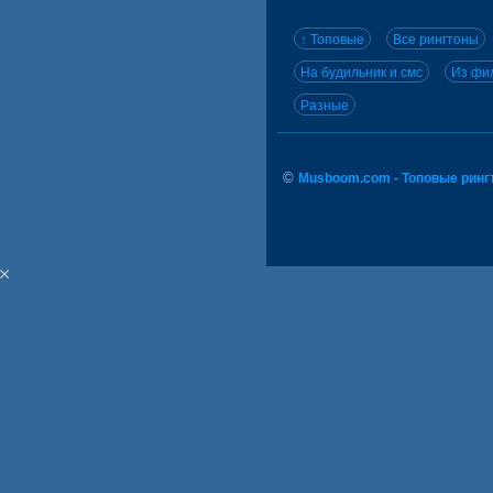
↑ Топовые
Все рингтоны
На будильник и смс
Из фил
Разные
©
Musboom.com - Топовые ринг