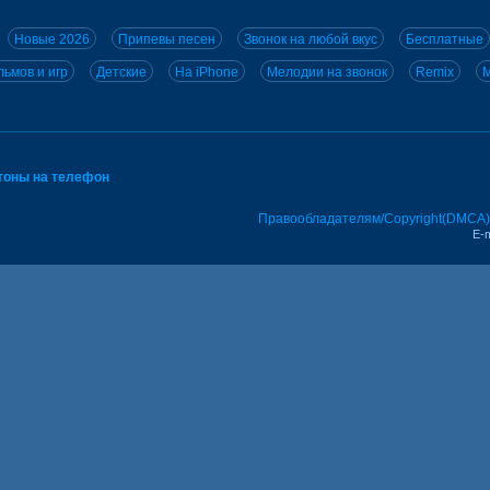
Новые 2026
Припевы песен
Звонок на любой вкус
Бесплатные
ьмов и игр
Детские
На iPhone
Мелодии на звонок
Remix
M
тоны на телефон
Правообладателям/Copyright(DMCA)
E-m