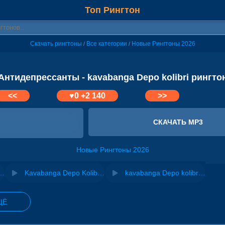
Топ Рингтон
Скачать рингтоны
Все категории
Новые Рингтоны 2026
/
/
Антидепрессанты - kavabanga Depo kolibri рингто
<<
♥
0
+2 140
>>
СКАЧАТЬ MP3
Новые Рингтоны 2026
Depo kolibri - Отбой
Kavabanga Depo Kolibri - Говори со мной
kavabanga Depo kolibri, RAJA - Анаконда
ЩЁ