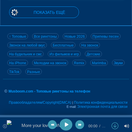
ПОКАЗАТЬ ЕЩЁ
↑ Топовые
Все рингтоны
Новые 2026
Припевы песен
Звонок на любой вкус
Бесплатные
На звонок
На будильник и смс
Из фильмов и игр
Детские
На iPhone
Мелодии на звонок
Remix
Marimba
Звуки
TikTok
Разные
©
Musboom.com - Топовые рингтоны на телефон
Правообладателям/Copyright(DMCA)
Политика конфиденциальности
|
Электронная почта для связи
E-mail:
More your love - DNDM
00:00
…