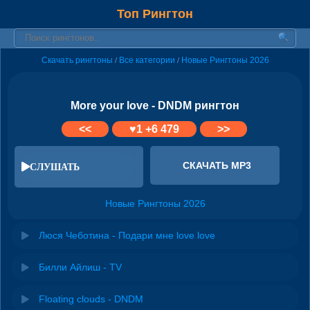
Топ Рингтон
Скачать рингтоны
Все категории
Новые Рингтоны 2026
/
/
More your love - DNDM рингтон
<<
♥
1
+6 479
>>
СКАЧАТЬ MP3
СЛУШАТЬ
Новые Рингтоны 2026
Люся Чеботина - Подари мне love love
Билли Айлиш - TV
Floating clouds - DNDM