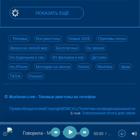
ПОКАЗАТЬ ЕЩЁ
↑ Топовые
Все рингтоны
Новые 2026
Припевы песен
Звонок на любой вкус
Бесплатные
На звонок
На будильник и смс
Из фильмов и игр
Детские
На iPhone
Мелодии на звонок
Remix
Marimba
Звуки
TikTok
Разные
©
Musboom.com - Топовые рингтоны на телефон
Правообладателям/Copyright(DMCA)
Политика конфиденциальности
|
Электронная почта для связи
E-mail:
Говорила - Мурат Тхагалегов
00:00
…