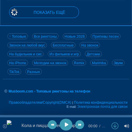
ПОКАЗАТЬ ЕЩЁ
↑ Топовые
Все рингтоны
Новые 2026
Припевы песен
Звонок на любой вкус
Бесплатные
На звонок
На будильник и смс
Из фильмов и игр
Детские
На iPhone
Мелодии на звонок
Remix
Marimba
Звуки
TikTok
Разные
©
Musboom.com - Топовые рингтоны на телефон
Правообладателям/Copyright(DMCA)
Политика конфиденциальности
|
Электронная почта для связи
E-mail:
Кола и пицца - Женя Джарум
00:00
…