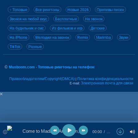
↑ Топовые
Все рингтоны
Новые 2026
Припевы песен
Звонок на любой вкус
Бесплатные
На звонок
На будильник и смс
Из фильмов и игр
Детские
На iPhone
Мелодии на звонок
Remix
Marimba
Звуки
TikTok
Разные
©
Musboom.com - Топовые рингтоны на телефон
Правообладателям/Copyright(DMCA)
Политика конфиденциальности
|
Электронная почта для связи
E-mail:
Come to Madrid - Arsenium, TYMMA
00:00
…