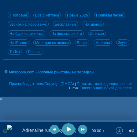
↑ Топовые
Все рингтоны
Новые 2026
Припевы песен
Звонок на любой вкус
Бесплатные
На звонок
На будильник и смс
Из фильмов и игр
Детские
На iPhone
Мелодии на звонок
Remix
Marimba
Звуки
TikTok
Разные
©
Musboom.com - Топовые рингтоны на телефон
Правообладателям/Copyright(DMCA)
Политика конфиденциальности
|
Электронная почта для связи
E-mail:
Adrenaline rush (акустика) - Sigma ft. Morgan
00:00
…