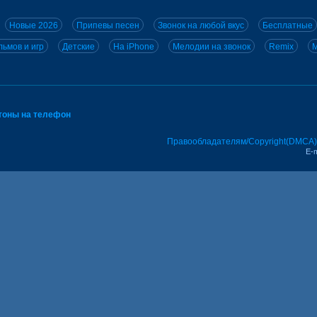
Новые 2026
Припевы песен
Звонок на любой вкус
Бесплатные
ьмов и игр
Детские
На iPhone
Мелодии на звонок
Remix
M
тоны на телефон
Правообладателям/Copyright(DMCA)
E-m