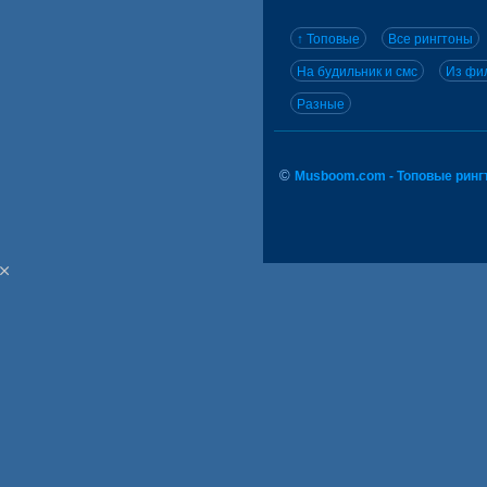
↑ Топовые
Все рингтоны
На будильник и смс
Из фил
Разные
©
Musboom.com - Топовые ринг