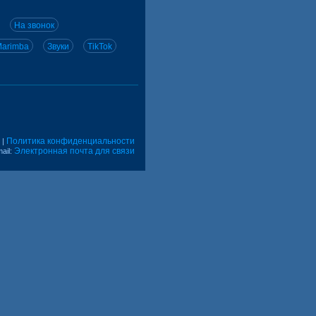
На звонок
arimba
Звуки
TikTok
Политика конфиденциальности
|
Электронная почта для связи
ail: