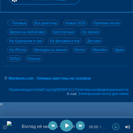
↑ Топовые
Все рингтоны
Новые 2026
Припевы песен
Звонок на любой вкус
Бесплатные
На звонок
На будильник и смс
Из фильмов и игр
Детские
На iPhone
Мелодии на звонок
Remix
Marimba
Звуки
TikTok
Разные
©
Musboom.com - Топовые рингтоны на телефон
Правообладателям/Copyright(DMCA)
Политика конфиденциальности
|
Электронная почта для связи
E-mail:
Взгляд её океаны - Кэмбл
00:00
…