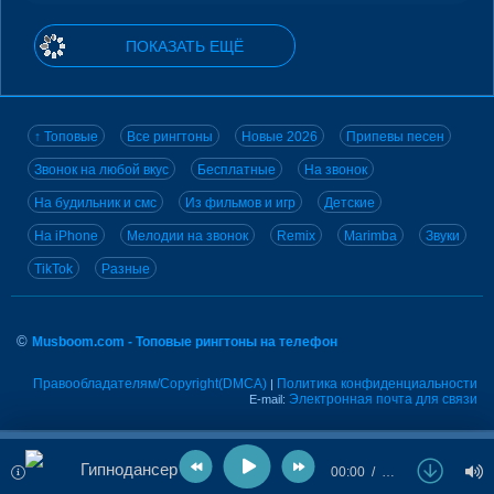
ПОКАЗАТЬ ЕЩЁ
↑ Топовые
Все рингтоны
Новые 2026
Припевы песен
Звонок на любой вкус
Бесплатные
На звонок
На будильник и смс
Из фильмов и игр
Детские
На iPhone
Мелодии на звонок
Remix
Marimba
Звуки
TikTok
Разные
©
Musboom.com - Топовые рингтоны на телефон
Правообладателям/Copyright(DMCA)
Политика конфиденциальности
|
Электронная почта для связи
E-mail:
Гипнодансер
00:00
…