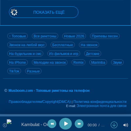
ПОКАЗАТЬ ЕЩЁ
↑ Топовые
Все рингтоны
Новые 2026
Припевы песен
Звонок на любой вкус
Бесплатные
На звонок
На будильник и смс
Из фильмов и игр
Детские
На iPhone
Мелодии на звонок
Remix
Marimba
Звуки
TikTok
Разные
©
Musboom.com - Топовые рингтоны на телефон
Правообладателям/Copyright(DMCA)
Политика конфиденциальности
|
Электронная почта для связи
E-mail:
Kambulat - Она
00:00
…