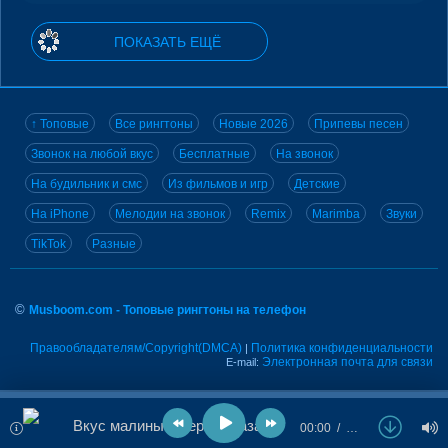
ПОКАЗАТЬ ЕЩЁ
↑ Топовые
Все рингтоны
Новые 2026
Припевы песен
Звонок на любой вкус
Бесплатные
На звонок
На будильник и смс
Из фильмов и игр
Детские
На iPhone
Мелодии на звонок
Remix
Marimba
Звуки
TikTok
Разные
©
Musboom.com - Топовые рингтоны на телефон
Правообладателям/Copyright(DMCA)
Политика конфиденциальности
|
Электронная почта для связи
E-mail:
Вкус малины - Сергей Лазарев
00:00
…