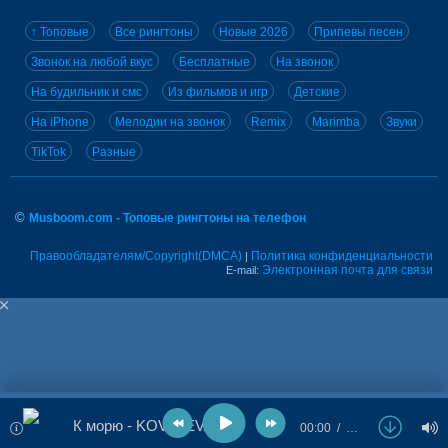
↑ Топовые
Все рингтоны
Новые 2026
Припевы песен
Звонок на любой вкус
Бесплатные
На звонок
На будильник и смс
Из фильмов и игр
Детские
На iPhone
Мелодии на звонок
Remix
Marimba
Звуки
TikTok
Разные
©
Musboom.com - Топовые рингтоны на телефон
Правообладателям/Copyright(DMCA)
Политика конфиденциальности
|
Электронная почта для связи
E-mail:
К морю - KOVALEVA
00:00
…