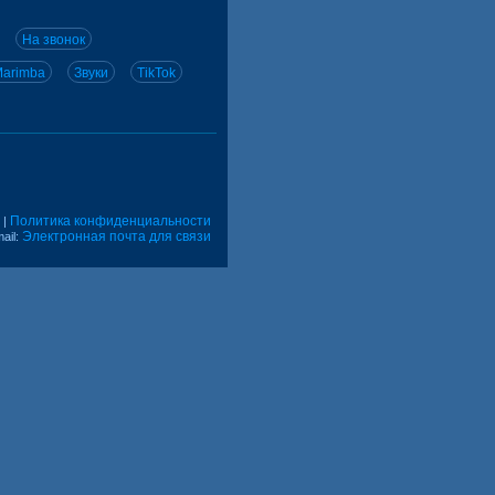
На звонок
arimba
Звуки
TikTok
Политика конфиденциальности
|
Электронная почта для связи
ail: