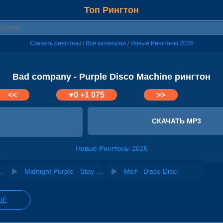
Топ Рингтон
Скачать рингтоны
Все категории
Новые Рингтоны 2026
/
/
Bad company - Purple Disco Machine рингтон
<<
♥
0
+1 075
>>
СКАЧАТЬ MP3
Новые Рингтоны 2026
ne & Kungs
Midnight Purple - Stay (Desib-L Remix)
Мот - Disco Disci
ЩЁ