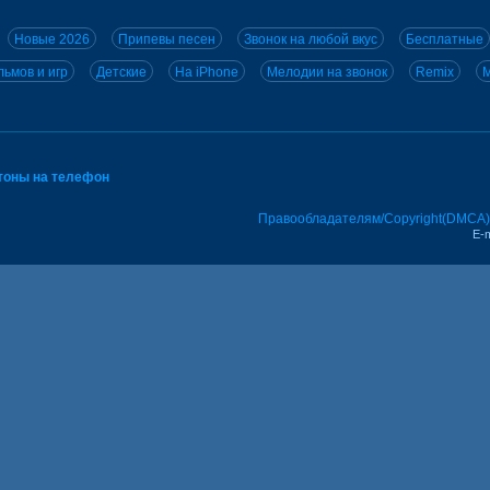
Новые 2026
Припевы песен
Звонок на любой вкус
Бесплатные
ьмов и игр
Детские
На iPhone
Мелодии на звонок
Remix
M
тоны на телефон
Правообладателям/Copyright(DMCA)
E-m