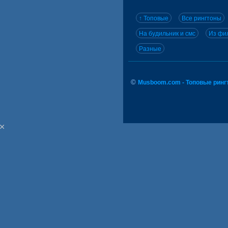
↑ Топовые
Все рингтоны
На будильник и смс
Из фил
Разные
©
Musboom.com - Топовые ринг