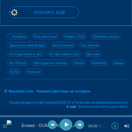
ПОКАЗАТЬ ЕЩЁ
↑ Топовые
Все рингтоны
Новые 2026
Припевы песен
Звонок на любой вкус
Бесплатные
На звонок
На будильник и смс
Из фильмов и игр
Детские
На iPhone
Мелодии на звонок
Remix
Marimba
Звуки
TikTok
Разные
©
Musboom.com - Топовые рингтоны на телефон
Правообладателям/Copyright(DMCA)
Политика конфиденциальности
|
Электронная почта для связи
E-mail:
Ближе - GUMA, HOLLYFLAME
00:00
…