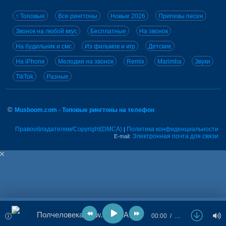
↑ Топовые
Все рингтоны
Новые 2026
Припевы песен
Звонок на любой вкус
Бесплатные
На звонок
На будильник и смс
Из фильмов и игр
Детские
На iPhone
Мелодии на звонок
Remix
Marimba
Звуки
TikTok
Разные
©
Musboom.com - Топовые рингтоны на телефон
Правообладателям/Copyright(DMCA)
Политика конфиденциальности
|
Электронная почта для связи
E-mail:
Полчеловека - low.sleep, ADRIAN HIS
00:00
…