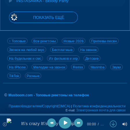
INSTASAMKA - Bloody Party
ПОКАЗАТЬ ЕЩЁ
↑ Топовые
Все рингтоны
Новые 2026
Припевы песен
Звонок на любой вкус
Бесплатные
На звонок
На будильник и смс
Из фильмов и игр
Детские
На iPhone
Мелодии на звонок
Remix
Marimba
Звуки
TikTok
Разные
©
Musboom.com - Топовые рингтоны на телефон
Правообладателям/Copyright(DMCA)
Политика конфиденциальности
|
Электронная почта для связи
E-mail:
It\'s crazy It\'s party - Käärijä feat. Tommy Cash
00:00
…