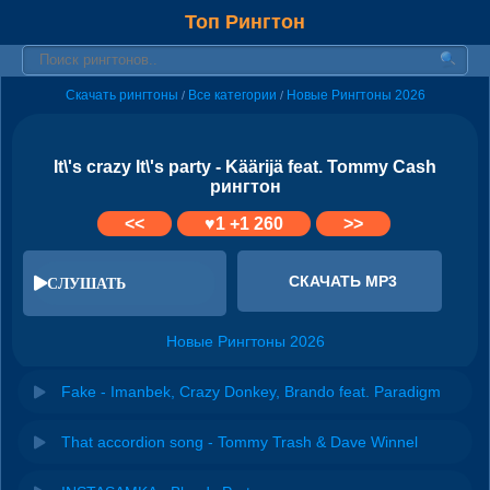
Топ Рингтон
Скачать рингтоны
Все категории
Новые Рингтоны 2026
/
/
It\'s crazy It\'s party - Käärijä feat. Tommy Cash
рингтон
<<
♥
1
+1 260
>>
СКАЧАТЬ MP3
СЛУШАТЬ
Новые Рингтоны 2026
Fake - Imanbek, Crazy Donkey, Brando feat. Paradigm
That accordion song - Tommy Trash & Dave Winnel