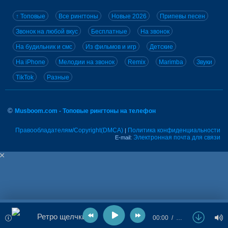
↑ Топовые
Все рингтоны
Новые 2026
Припевы песен
Звонок на любой вкус
Бесплатные
На звонок
На будильник и смс
Из фильмов и игр
Детские
На iPhone
Мелодии на звонок
Remix
Marimba
Звуки
TikTok
Разные
©
Musboom.com - Топовые рингтоны на телефон
Правообладателям/Copyright(DMCA)
Политика конфиденциальности
|
Электронная почта для связи
E-mail:
Ретро щелчки
00:00
…