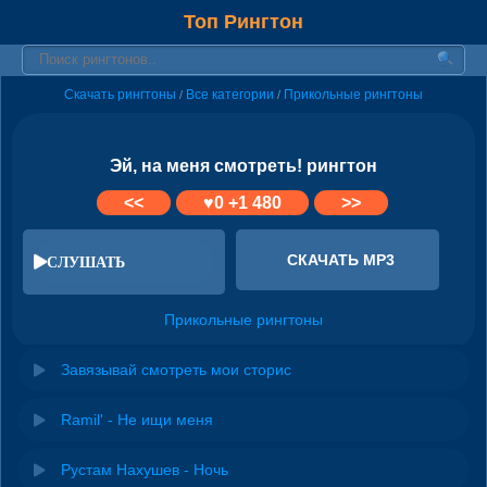
Топ Рингтон
Скачать рингтоны
Все категории
Прикольные рингтоны
/
/
Эй, на меня смотреть! рингтон
<<
♥
0
+1 480
>>
СКАЧАТЬ MP3
СЛУШАТЬ
Прикольные рингтоны
Завязывай смотреть мои сторис
Ramil' - Не ищи меня
Рустам Нахушев - Ночь