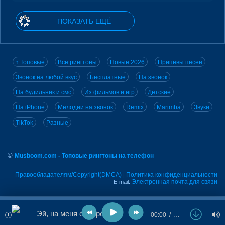
ПОКАЗАТЬ ЕЩЁ
↑ Топовые
Все рингтоны
Новые 2026
Припевы песен
Звонок на любой вкус
Бесплатные
На звонок
На будильник и смс
Из фильмов и игр
Детские
На iPhone
Мелодии на звонок
Remix
Marimba
Звуки
TikTok
Разные
©
Musboom.com - Топовые рингтоны на телефон
Правообладателям/Copyright(DMCA)
Политика конфиденциальности
|
Электронная почта для связи
E-mail:
Эй, на меня смотреть!
00:00
…