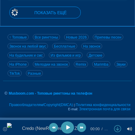
ПОКАЗАТЬ ЕЩЁ
↑ Топовые
Все рингтоны
Новые 2026
Припевы песен
Звонок на любой вкус
Бесплатные
На звонок
На будильник и смс
Из фильмов и игр
Детские
На iPhone
Мелодии на звонок
Remix
Marimba
Звуки
TikTok
Разные
©
Musboom.com - Топовые рингтоны на телефон
Правообладателям/Copyright(DMCA)
Политика конфиденциальности
|
Электронная почта для связи
E-mail:
Credo (NewRetro remix) - Zivert
00:00
…