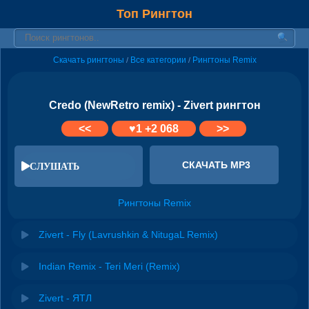
Топ Рингтон
Скачать рингтоны
Все категории
Рингтоны Remix
/
/
Credo (NewRetro remix) - Zivert рингтон
<<
♥
1
+2 068
>>
СКАЧАТЬ MP3
СЛУШАТЬ
Рингтоны Remix
Zivert - Fly (Lavrushkin & NitugaL Remix)
Indian Remix - Teri Meri (Remix)
Zivert - ЯТЛ