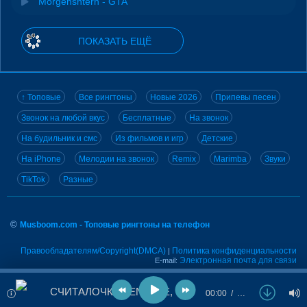
Morgenshtern - GTA
ПОКАЗАТЬ ЕЩЁ
↑ Топовые
Все рингтоны
Новые 2026
Припевы песен
Звонок на любой вкус
Бесплатные
На звонок
На будильник и смс
Из фильмов и игр
Детские
На iPhone
Мелодии на звонок
Remix
Marimba
Звуки
TikTok
Разные
©
Musboom.com - Топовые рингтоны на телефон
Правообладателям/Copyright(DMCA)
Политика конфиденциальности
|
Электронная почта для связи
E-mail:
СЧИТАЛОЧКА - ENTYPE, Onative, MORGENSHTERN
00:00
…