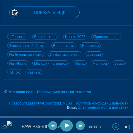
ПОКАЗАТЬ ЕЩЁ
↑ Топовые
Все рингтоны
Новые 2026
Припевы песен
Звонок на любой вкус
Бесплатные
На звонок
На будильник и смс
Из фильмов и игр
Детские
На iPhone
Мелодии на звонок
Remix
Marimba
Звуки
TikTok
Разные
©
Musboom.com - Топовые рингтоны на телефон
Правообладателям/Copyright(DMCA)
Политика конфиденциальности
|
Электронная почта для связи
E-mail:
PAW Patrol theme song
00:00
…