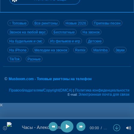
↑ Топовые
Все рингтоны
Новые 2026
Припевы песен
Звонок на любой вкус
Бесплатные
На звонок
На будильник и смс
Из фильмов и игр
Детские
На iPhone
Мелодии на звонок
Remix
Marimba
Звуки
TikTok
Разные
©
Musboom.com - Топовые рингтоны на телефон
Правообладателям/Copyright(DMCA)
Политика конфиденциальности
|
Электронная почта для связи
E-mail:
Часы - Алексей Глызин
00:00
…