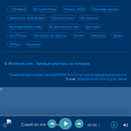
↑ Топовые
Все рингтоны
Новые 2026
Припевы песен
Звонок на любой вкус
Бесплатные
На звонок
На будильник и смс
Из фильмов и игр
Детские
На iPhone
Мелодии на звонок
Remix
Marimba
Звуки
TikTok
Разные
©
Musboom.com - Топовые рингтоны на телефон
Правообладателям/Copyright(DMCA)
Политика конфиденциальности
|
Электронная почта для связи
E-mail:
Count on me - Bruno Mars
00:00
…