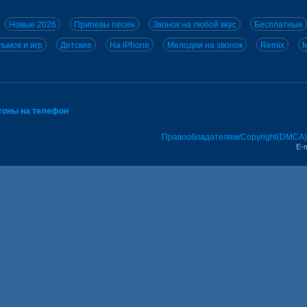
Новые 2026
Припевы песен
Звонок на любой вкус
Бесплатные
ьмов и игр
Детские
На iPhone
Мелодии на звонок
Remix
M
тоны на телефон
Правообладателям/Copyright(DMCA)
E-m