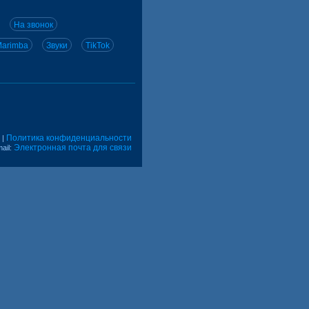
На звонок
arimba
Звуки
TikTok
Политика конфиденциальности
|
Электронная почта для связи
ail: