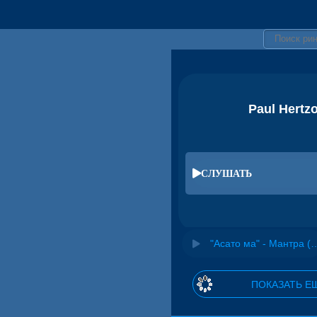
Paul Hertz
СЛУШАТЬ
"Асато ма" - Мантра (саундтрек к 
ПОКАЗАТЬ Е