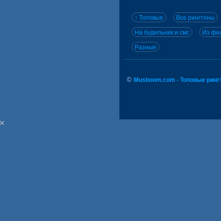
↑ Топовые
Все рингтоны
На будильник и смс
Из фил
Разные
©
Musboom.com - Топовые ринг