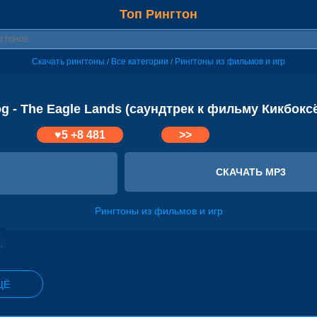
Топ Рингтон
Скачать рингтоны
Все категории
Рингтоны из фильмов и игр
/
/
og - The Eagle Lands (саундтрек к фильму Кикбокс
♥
5
+8 481
>>
СКАЧАТЬ MP3
Рингтоны из фильмов и игр
фильму "Матрица" 3)
ЩЁ