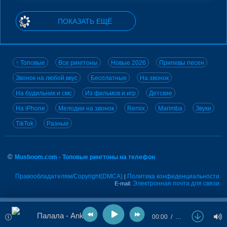
ПОКАЗАТЬ ЕЩЁ
↑ Топовые
Все рингтоны
Новые 2026
Припевы песен
Звонок на любой вкус
Бесплатные
На звонок
На будильник и смс
Из фильмов и игр
Детские
На iPhone
Мелодии на звонок
Remix
Marimba
Звуки
TikTok
Разные
©
Musboom.com - Топовые рингтоны на телефон
Правообладателям/Copyright(DMCA)
Политика конфиденциальности
|
Электронная почта для связи
E-mail:
Палала - Anka
00:00
…