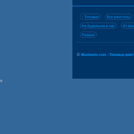
↑ Топовые
Все рингтоны
На будильник и смс
Из фил
Разные
©
Musboom.com - Топовые ринг