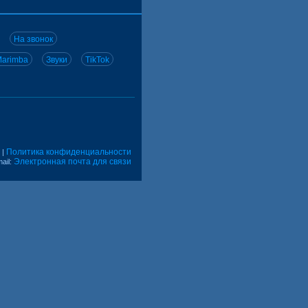
На звонок
arimba
Звуки
TikTok
Политика конфиденциальности
|
Электронная почта для связи
ail: