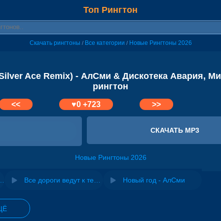
Топ Рингтон
Скачать рингтоны
Все категории
Новые Рингтоны 2026
/
/
ilver Ace Remix) - АлСми & Дискотека Авария, Ми
рингтон
<<
♥
0
+723
>>
СКАЧАТЬ MP3
Новые Рингтоны 2026
ix) - Miyagi & Михаил Круг, Дискотека Авария
Все дороги ведут к тебе - Ирина Круг, Михаил Задорин
Новый год - АлСми
ЩЁ