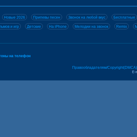
Новые 2026
Припевы песен
Звонок на любой вкус
Бесплатные
ьмов и игр
Детские
На iPhone
Мелодии на звонок
Remix
M
тоны на телефон
Правообладателям/Copyright(DMCA)
E-m