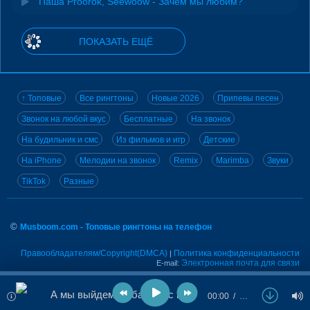
Паша Proorok, Seewoow - Зачем мы любим?
ПОКАЗАТЬ ЕЩЁ
↑ Топовые
Все рингтоны
Новые 2026
Припевы песен
Звонок на любой вкус
Бесплатные
На звонок
На будильник и смс
Из фильмов и игр
Детские
На iPhone
Мелодии на звонок
Remix
Marimba
Звуки
TikTok
Разные
©
Musboom.com - Топовые рингтоны на телефон
Правообладателям/Copyright(DMCA)
Политика конфиденциальности
|
Электронная почта для связи
E-mail:
А мы выйдем на балкон с криками, что любим
00:00
…